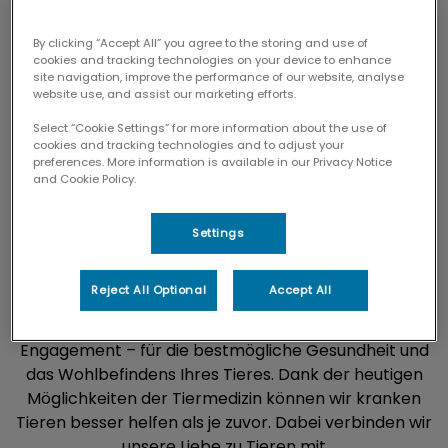
Informationen zum Zahn-Check
By clicking “Accept All” you agree to the storing and use of
cookies and tracking technologies on your device to enhance
site navigation, improve the performance of our website, analyse
website use, and assist our marketing efforts.
Select “Cookie Settings” for more information about the use of
Tierärztliche Betreuung in Bad
cookies and tracking technologies and to adjust your
preferences. More information is available in our Privacy Notice
Tölz – fachlich kompetent,
and Cookie Policy.
menschlich zugewandt
Settings
Reject All Optional
Accept All
Unsere Tierarztpraxis bietet eine moderne
Ausstattung, fachliche Kompetenz und persönliches
Engagement – für die bestmögliche Gesundheit und
das Wohlbefindens Ihres Tieres. Dank der heutigen
Möglichkeiten der Tiermedizin können wir kranken
Tieren besser helfen als je zuvor. Dabei verbinden wir
unsere Liebe zu Tieren mit