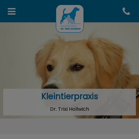
Open co
Homepage Tierarztpraxis To
Kleintierpraxis
Dr. Trixi Hollwich