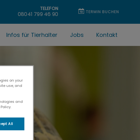
TELEFON
TERMIN BUCHEN
08041 799 46 90
Infos für Tierhalter
Jobs
Kontakt
ogies on your
site use, and
hnologies and
Policy.
ept All