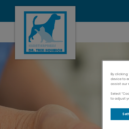
Homepage Tierarztpraxis Toelz
By clicking
device to 
assist our 
Select “Co
to adjust y
Set