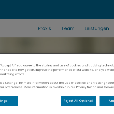
Praxis
Team
Leistungen
 “Accept All” you agree to the storing and use of cookies and tracking technol
enhance site navigation, improve the performance of our website, analyse web
marketing efforts.
okie Settings” for more information about the use of cookies and tracking tec
our preferences. More information is available in our Privacy Notice and Cookie 
tings
Reject All Optional
Acc