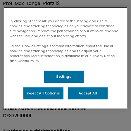
Prof. Max-Lange-Platz 12
83646 Bad Tölz
By clicking “Accept All” you agree to the storing and use of
Kontaktdaten
cookies and tracking technologies on your device to enhance
site navigation, improve the performance of our website, analyse
Telefon: 08041 7994690
website use, and assist our marketing efforts.
E-Mail:
mail@tierarztpraxis-toelz.de
Select “Cookie Settings” for more information about the use of
cookies and tracking technologies and to adjust your
Vertretungsberechtigte
preferences. More information is available in our Privacy Notice
and Cookie Policy.
Christine Storm, Heiner Langbehn
Settings
Handelsregister und Registernummer
Amtsgericht München
Handelsregister-Nummer HRB 254053
Reject All Optional
Accept All
Umsatzsteueridentifikationsnummer
DE332910001